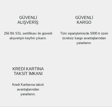
Ürün açıklamasında eksik bilgiler bulunuyor.
Ürün bilgilerinde hatalar bulunuyor.
Ürün fiyatı diğer sitelerden daha pahalı.
GÜVENLİ
GÜVENLİ
Bu ürüne benzer farklı alternatifler olmalı.
ALIŞVERİŞ
KARGO
256 Bit SSL sertifikası ile güvenli
Tüm siparişlerinizde 5000 ₺ üzeri
alışverişin keyfini çıkarın.
ücretsiz kargo avantajlarından
yararlanın.
Gönder
KREDİ KARTINA
TAKSİT İMKANI
Kredi Kartlarına taksit
avantajlarından
yararlanın.