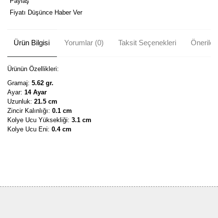
Paylaş
Fiyatı Düşünce Haber Ver
Ürün Bilgisi
Yorumlar (0)
Taksit Seçenekleri
Önerileri
Ürünün Özellikleri:
Gramaj:
5.62 gr.
Ayar:
14 Ayar
Uzunluk:
21.5 cm
Zincir Kalınlığı:
0.1 cm
Kolye Ucu Yüksekliği:
3.1 cm
Kolye Ucu Eni:
0.4 cm
Bu ürünün fiyat bilgisi, resim, ürün açıklamalarında ve diğer
konularda yetersiz gördüğünüz noktaları öneri formunu kullanarak
Bu ürüne ilk yorumu siz yapın!
tarafımıza iletebilirsiniz.
Görüş ve önerileriniz için teşekkür ederiz.
Yorum Yaz
Ürün resmi kalitesiz, bozuk veya görüntülenemiyor.