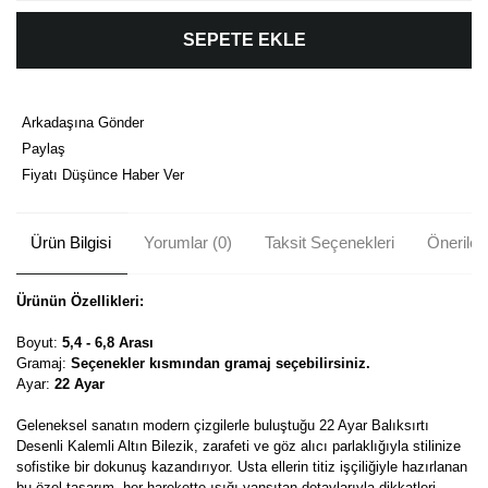
SEPETE EKLE
Arkadaşına Gönder
Paylaş
Fiyatı Düşünce Haber Ver
Ürün Bilgisi
Yorumlar (0)
Taksit Seçenekleri
Önerileri
Ürünün Özellikleri:
Boyut:
5,4 - 6,8 Arası
Gramaj:
Seçenekler kısmından gramaj seçebilirsiniz.
Ayar:
22 Ayar
Geleneksel sanatın modern çizgilerle buluştuğu 22 Ayar Balıksırtı
Desenli Kalemli Altın Bilezik, zarafeti ve göz alıcı parlaklığıyla stilinize
sofistike bir dokunuş kazandırıyor. Usta ellerin titiz işçiliğiyle hazırlanan
bu özel tasarım, her harekette ışığı yansıtan detaylarıyla dikkatleri