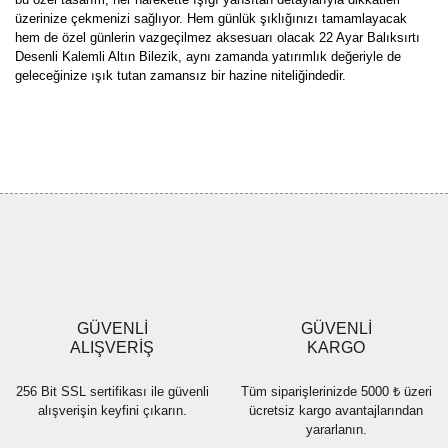
üzerinize çekmenizi sağlıyor. Hem günlük şıklığınızı tamamlayacak
hem de özel günlerin vazgeçilmez aksesuarı olacak 22 Ayar Balıksırtı
Desenli Kalemli Altın Bilezik, aynı zamanda yatırımlık değeriyle de
geleceğinize ışık tutan zamansız bir hazine niteliğindedir.
Bu ürünün fiyat bilgisi, resim, ürün açıklamalarında ve diğer
konularda yetersiz gördüğünüz noktaları öneri formunu kullanarak
Bu ürüne ilk yorumu siz yapın!
tarafımıza iletebilirsiniz.
Görüş ve önerileriniz için teşekkür ederiz.
Yorum Yaz
Ürün resmi kalitesiz, bozuk veya görüntülenemiyor.
Ürün açıklamasında eksik bilgiler bulunuyor.
Ürün bilgilerinde hatalar bulunuyor.
Ürün fiyatı diğer sitelerden daha pahalı.
GÜVENLİ
GÜVENLİ
Bu ürüne benzer farklı alternatifler olmalı.
ALIŞVERİŞ
KARGO
256 Bit SSL sertifikası ile güvenli
Tüm siparişlerinizde 5000 ₺ üzeri
alışverişin keyfini çıkarın.
ücretsiz kargo avantajlarından
yararlanın.