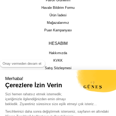
Favori Ürünlerim
Havale Bildirim Formu
Ürün İadesi
Mağazalarımız
Puan Kampanyası
HESABIM
Hakkımızda
KVKK
Satış Sözleşmesi
Gizlilik & Güvenlik
İptal İade Şartları
İstek, Öneri ve Şikayet
Kargo Takibi
Sizin için en iyi deneyimi sunmak adına