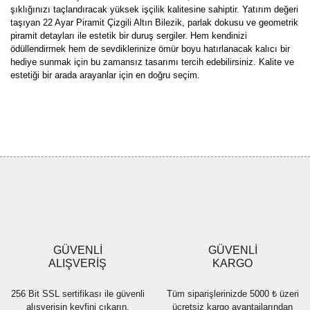
şıklığınızı taçlandıracak yüksek işçilik kalitesine sahiptir. Yatırım değeri
taşıyan 22 Ayar Piramit Çizgili Altın Bilezik, parlak dokusu ve geometrik
piramit detayları ile estetik bir duruş sergiler. Hem kendinizi
ödüllendirmek hem de sevdiklerinize ömür boyu hatırlanacak kalıcı bir
hediye sunmak için bu zamansız tasarımı tercih edebilirsiniz. Kalite ve
estetiği bir arada arayanlar için en doğru seçim.
Bu ürünün fiyat bilgisi, resim, ürün açıklamalarında ve diğer
konularda yetersiz gördüğünüz noktaları öneri formunu kullanarak
Bu ürüne ilk yorumu siz yapın!
tarafımıza iletebilirsiniz.
Görüş ve önerileriniz için teşekkür ederiz.
Yorum Yaz
Ürün resmi kalitesiz, bozuk veya görüntülenemiyor.
Ürün açıklamasında eksik bilgiler bulunuyor.
Ürün bilgilerinde hatalar bulunuyor.
Ürün fiyatı diğer sitelerden daha pahalı.
GÜVENLİ
GÜVENLİ
Bu ürüne benzer farklı alternatifler olmalı.
ALIŞVERİŞ
KARGO
256 Bit SSL sertifikası ile güvenli
Tüm siparişlerinizde 5000 ₺ üzeri
alışverişin keyfini çıkarın.
ücretsiz kargo avantajlarından