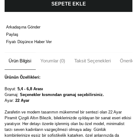
SEPETE EKLE
Arkadaşına Gönder
Paylaş
Fiyatı Düşünce Haber Ver
Ürün Bilgisi
Yorumlar (0)
Taksit Seçenekleri
Önerileri
Ürünün Özellikleri:
Boyut:
5,4 - 6,8 Arası
Gramaj:
Seçenekler kısmından gramaj seçebilirsiniz.
Ayar:
22 Ayar
Zarafetin ve modern tasarımın mükemmel bir sentezi olan 22 Ayar
Piramit Çizgili Altın Bilezik, bileklerinizde ışıldayan bir sanat eseri etkisi
yaratıyor. Her detayı özenle işlenmiş olan bu özel model, minimalist
tarzı seven kadınların vazgeçilmezi olmaya aday. Günlük
kombinlerinize eşsiz bir sofistikelik katarken, özel anlarınızda da