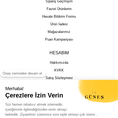
Sipariş Geçmişim
Favori Ürünlerim
Havale Bildirim Formu
Ürün İadesi
Mağazalarımız
Puan Kampanyası
HESABIM
Hakkımızda
KVKK
Satış Sözleşmesi
Gizlilik & Güvenlik
İptal İade Şartları
İstek, Öneri ve Şikayet
Kargo Takibi