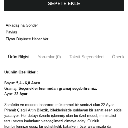
SEPETE EKLE
Arkadaşına Gönder
Paylaş
Fiyatı Düşünce Haber Ver
Ürün Bilgisi
Yorumlar (0)
Taksit Seçenekleri
Önerileri
Ürünün Özellikleri:
Boyut:
5,4 - 6,8 Arası
Gramaj:
Seçenekler kısmından gramaj seçebilirsiniz.
Ayar:
22 Ayar
Zarafetin ve modern tasarımın mükemmel bir sentezi olan 22 Ayar
Piramit Çizgili Altın Bilezik, bileklerinizde ışıldayan bir sanat eseri etkisi
yaratıyor. Her detayı özenle işlenmiş olan bu özel model, minimalist
tarzı seven kadınların vazgeçilmezi olmaya aday. Günlük
kombinlerinize eşsiz bir sofistikelik katarken, özel anlarınızda da