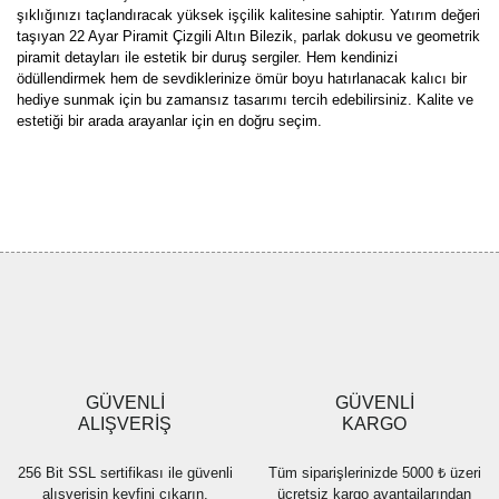
şıklığınızı taçlandıracak yüksek işçilik kalitesine sahiptir. Yatırım değeri
taşıyan 22 Ayar Piramit Çizgili Altın Bilezik, parlak dokusu ve geometrik
piramit detayları ile estetik bir duruş sergiler. Hem kendinizi
ödüllendirmek hem de sevdiklerinize ömür boyu hatırlanacak kalıcı bir
hediye sunmak için bu zamansız tasarımı tercih edebilirsiniz. Kalite ve
estetiği bir arada arayanlar için en doğru seçim.
Bu ürünün fiyat bilgisi, resim, ürün açıklamalarında ve diğer
konularda yetersiz gördüğünüz noktaları öneri formunu kullanarak
Bu ürüne ilk yorumu siz yapın!
tarafımıza iletebilirsiniz.
Görüş ve önerileriniz için teşekkür ederiz.
Yorum Yaz
Ürün resmi kalitesiz, bozuk veya görüntülenemiyor.
Ürün açıklamasında eksik bilgiler bulunuyor.
Ürün bilgilerinde hatalar bulunuyor.
Ürün fiyatı diğer sitelerden daha pahalı.
GÜVENLİ
GÜVENLİ
Bu ürüne benzer farklı alternatifler olmalı.
ALIŞVERİŞ
KARGO
256 Bit SSL sertifikası ile güvenli
Tüm siparişlerinizde 5000 ₺ üzeri
alışverişin keyfini çıkarın.
ücretsiz kargo avantajlarından