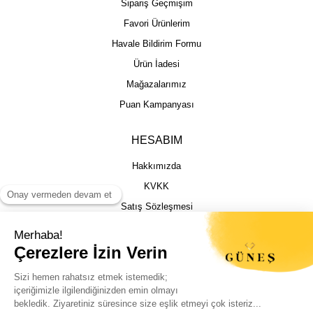
Sipariş Geçmişim
Favori Ürünlerim
Havale Bildirim Formu
Ürün İadesi
Mağazalarımız
Puan Kampanyası
HESABIM
Hakkımızda
KVKK
Satış Sözleşmesi
Gizlilik & Güvenlik
İptal İade Şartları
İstek, Öneri ve Şikayet
Kargo Takibi