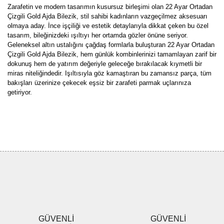
Zarafetin ve modern tasarımın kusursuz birleşimi olan 22 Ayar Ortadan
Çizgili Gold Ajda Bilezik, stil sahibi kadınların vazgeçilmez aksesuarı
olmaya aday. İnce işçiliği ve estetik detaylarıyla dikkat çeken bu özel
tasarım, bileğinizdeki ışıltıyı her ortamda gözler önüne seriyor.
Geleneksel altın ustalığını çağdaş formlarla buluşturan 22 Ayar Ortadan
Çizgili Gold Ajda Bilezik, hem günlük kombinlerinizi tamamlayan zarif bir
dokunuş hem de yatırım değeriyle geleceğe bırakılacak kıymetli bir
miras niteliğindedir. Işıltısıyla göz kamaştıran bu zamansız parça, tüm
bakışları üzerinize çekecek eşsiz bir zarafeti parmak uçlarınıza
getiriyor.
Bu ürünün fiyat bilgisi, resim, ürün açıklamalarında ve diğer
konularda yetersiz gördüğünüz noktaları öneri formunu kullanarak
Bu ürüne ilk yorumu siz yapın!
tarafımıza iletebilirsiniz.
Görüş ve önerileriniz için teşekkür ederiz.
Yorum Yaz
Ürün resmi kalitesiz, bozuk veya görüntülenemiyor.
Ürün açıklamasında eksik bilgiler bulunuyor.
Ürün bilgilerinde hatalar bulunuyor.
Ürün fiyatı diğer sitelerden daha pahalı.
GÜVENLİ
GÜVENLİ