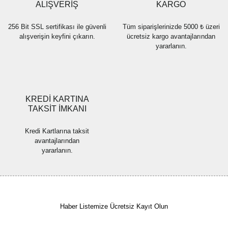
Bu ürüne benzer farklı alternatifler olmalı.
ALIŞVERİŞ
KARGO
256 Bit SSL sertifikası ile güvenli
Tüm siparişlerinizde 5000 ₺ üzeri
alışverişin keyfini çıkarın.
ücretsiz kargo avantajlarından
yararlanın.
Gönder
KREDİ KARTINA
TAKSİT İMKANI
Kredi Kartlarına taksit
avantajlarından
yararlanın.
Haber Listemize Ücretsiz Kayıt Olun