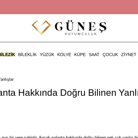
BILEZIK
BILEKLIK
YÜZÜK
KOLYE
KÜPE
SAAT
ÇOCUK
ZIYNET
anlışlar
lanta Hakkında Doğru Bilinen Yanlı
yrı bir yere sahiptir. Ancak pırlanta hakkında doğru bilinen pek çok yanlış bil