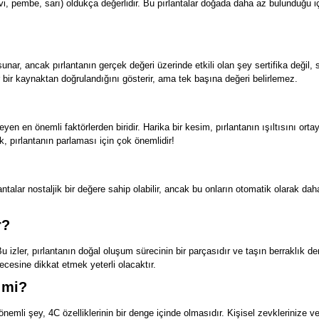
avi, pembe, sarı) oldukça değerlidir. Bu pırlantalar doğada daha az bulunduğu içi
sunar, ancak pırlantanın gerçek değeri üzerinde etkili olan şey sertifika değil, ser
ilir bir kaynaktan doğrulandığını gösterir, ama tek başına değeri belirlemez.
leyen en önemli faktörlerden biridir. Harika bir kesim, pırlantanın ışıltısını or
, pırlantanın parlaması için çok önemlidir!
ırlantalar nostaljik bir değere sahip olabilir, ancak bu onların otomatik olarak 
r?
u izler, pırlantanın doğal oluşum sürecinin bir parçasıdır ve taşın berraklık de
recesine dikkat etmek yeterli olacaktır.
 mi?
önemli şey, 4C özelliklerinin bir denge içinde olmasıdır. Kişisel zevklerinize v