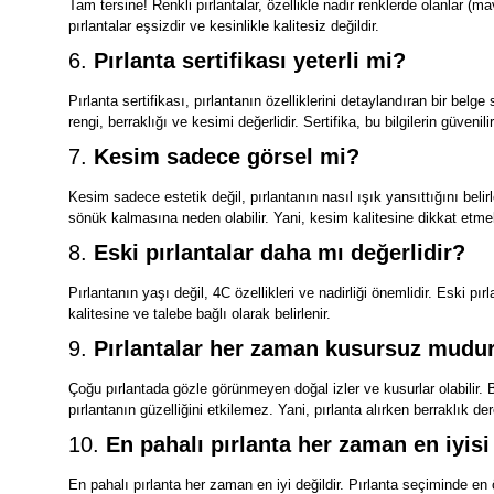
Tam tersine! Renkli pırlantalar, özellikle nadir renklerde olanlar (m
pırlantalar eşsizdir ve kesinlikle kalitesiz değildir.
6.
Pırlanta sertifikası yeterli mi?
Pırlanta sertifikası, pırlantanın özelliklerini detaylandıran bir belge 
rengi, berraklığı ve kesimi değerlidir. Sertifika, bu bilgilerin güven
7.
Kesim sadece görsel mi?
Kesim sadece estetik değil, pırlantanın nasıl ışık yansıttığını belir
sönük kalmasına neden olabilir. Yani, kesim kalitesine dikkat etmek
8.
Eski pırlantalar daha mı değerlidir?
Pırlantanın yaşı değil, 4C özellikleri ve nadirliği önemlidir. Eski p
kalitesine ve talebe bağlı olarak belirlenir.
9.
Pırlantalar her zaman kusursuz mudu
Çoğu pırlantada gözle görünmeyen doğal izler ve kusurlar olabilir. B
pırlantanın güzelliğini etkilemez. Yani, pırlanta alırken berraklık de
10.
En pahalı pırlanta her zaman en iyisi
En pahalı pırlanta her zaman en iyi değildir. Pırlanta seçiminde en 