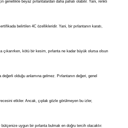
n genellikle beyaz pırlantalardan daha pahalı olabilir. Yani, renkli
tifikada belirtilen 4C özellikleridir. Yani, bir pırlantanın karatı,
taya çıkarırken, kötü bir kesim, pırlanta ne kadar büyük olursa olsun
daha değerli olduğu anlamına gelmez. Pırlantanın değeri, genel
recesini etkiler. Ancak, çıplak gözle görülmeyen bu izler,
e bütçenize uygun bir pırlanta bulmak en doğru tercih olacaktır.