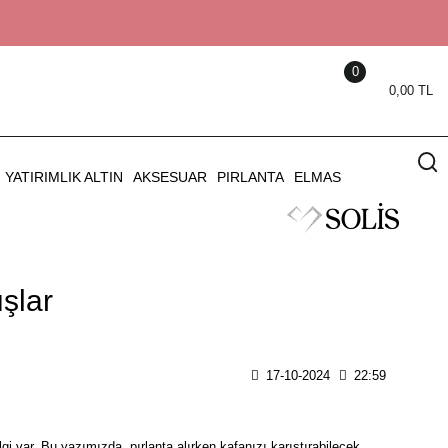
0
0,00 TL
YATIRIMLIK ALTIN
AKSESUAR
PIRLANTA
ELMAS
şlar
17-10-2024
22:59
gi var. Bu yazımızda, pırlanta alırken kafanızı karıştırabilecek