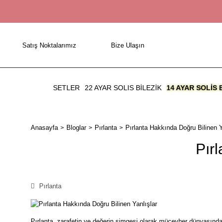
Satış Noktalarımız
Bize Ulaşın
SETLER
22 AYAR SOLIS BİLEZİK
14 AYAR SOLIS 
Anasayfa
Bloglar
Pırlanta
Pırlanta Hakkında Doğru Bilinen Y
Pır
Pırlanta
Pırlanta, zarafetin ve değerin simgesi olarak mücevher dünyasında a