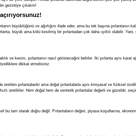
bir gezintiye çıkalım!
açırıyorsunuz!
ntanın büyüklüğünü ve ağırlığını ifade eder, ama bu tek başına pırlantanın kali
rlanta, büyük ama kötü kesilmiş bir pırlantadan çok daha ışıltılı olabilir. Yan
rraklık ve kesim, pırlantanın nasıl görüneceğini belirler. İki pırlanta aynı karat a
özelliklere dikkat etmelisiniz.
a üretilen pırlantalardır ama doğal pırlantalarla aynı kimyasal ve fiziksel özell
hızlı üretilirler. Hem doğal hem de sentetik pırlantalar değerli ve güzeldir, s
 bu tam olarak doğru değil. Pırlantaların değeri, piyasa koşullarına, ekonomik