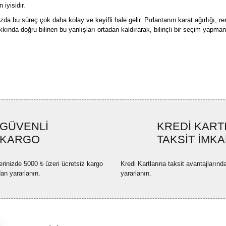
iyisidir.
a bu süreç çok daha kolay ve keyifli hale gelir. Pırlantanın karat ağırlığı, ren
akkında doğru bilinen bu yanlışları ortadan kaldırarak, bilinçli bir seçim yap
GÜVENLİ
KREDİ KART
KARGO
TAKSİT İMKA
erinizde 5000 ₺ üzeri ücretsiz kargo
Kredi Kartlarına taksit avantajlarınd
dan yararlanın.
yararlanın.