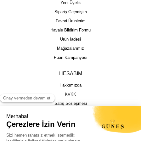
Yeni Üyelik
Sipariş Geçmişim
Favori Ürünlerim
Havale Bildirim Formu
Ürün İadesi
Mağazalarımız
Puan Kampanyası
HESABIM
Hakkımızda
KVKK
Satış Sözleşmesi
Gizlilik & Güvenlik
İptal İade Şartları
İstek, Öneri ve Şikayet
Kargo Takibi